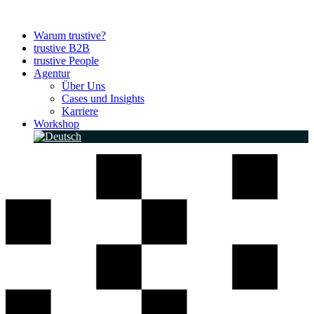
Zum
Inhalt
Warum trustive?
springen
trustive B2B
trustive People
Agentur
Über Uns
Cases und Insights
Karriere
Workshop