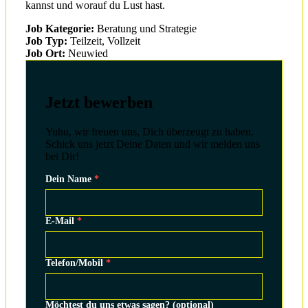
kannst und worauf du Lust hast.
Job Kategorie:
Beratung und Strategie
Job Typ:
Teilzeit
Vollzeit
Job Ort:
Neuwied
Jetzt bewerben
Yuhu, wir freuen uns, Dich überzeugt zu haben.
Schick uns jetzt Deine Daten und wir melden uns
bei Dir!
Dein Name
*
E-Mail
*
Telefon/Mobil
*
Möchtest du uns etwas sagen? (optional)