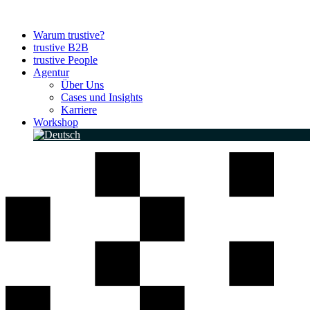
Zum
Inhalt
Warum trustive?
springen
trustive B2B
trustive People
Agentur
Über Uns
Cases und Insights
Karriere
Workshop