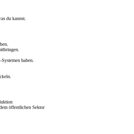
was du kannst.
aben.
itbringen.
S-Systemen haben.
ckeln.
duktion
dem öffentlichen Sektor